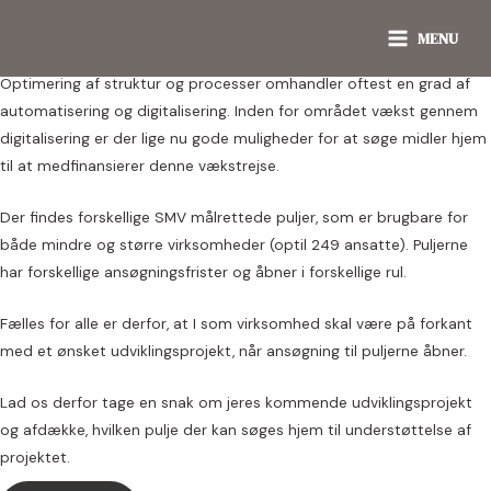
Tilskudsmidler dit næste
Gå
MAIN
MENU
til
udviklingsprojekt
MENU
indholdet
Optimering af struktur og processer omhandler oftest en grad af
automatisering og digitalisering. Inden for området vækst gennem
digitalisering er der lige nu gode muligheder for at søge midler hjem
til at medfinansierer denne vækstrejse.
Der findes forskellige SMV målrettede puljer, som er brugbare for
både mindre og større virksomheder (optil 249 ansatte). Puljerne
har forskellige ansøgningsfrister og åbner i forskellige rul.
Fælles for alle er derfor, at I som virksomhed skal være på forkant
med et ønsket udviklingsprojekt, når ansøgning til puljerne åbner.
Lad os derfor tage en snak om jeres kommende udviklingsprojekt
og afdække, hvilken pulje der kan søges hjem til understøttelse af
projektet.